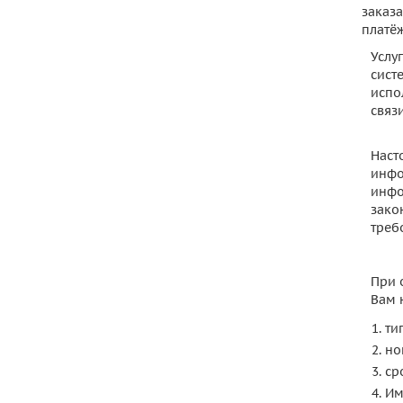
заказ
платё
Услу
сист
испо
связи
Наст
инфо
инфо
зако
треб
При 
Вам 
ти
но
ср
Им