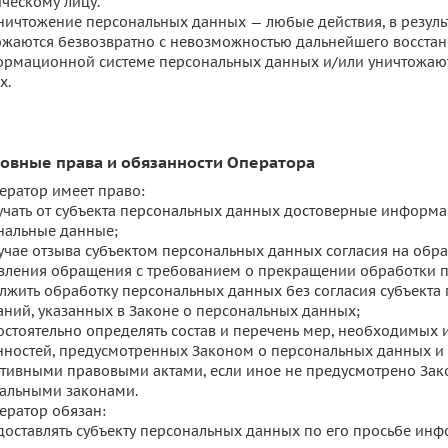
ческому лицу.
 Уничтожение персональных данных — любые действия, в резул
ожаются безвозвратно с невозможностью дальнейшего восста
ормационной системе персональных данных и/или уничтожаю
х.
новные права и обязанности Оператора
ператор имеет право:
учать от субъекта персональных данных достоверные информ
нальные данные;
лучае отзыва субъектом персональных данных согласия на обра
вления обращения с требованием о прекращении обработки п
лжить обработку персональных данных без согласия субъекта
аний, указанных в Законе о персональных данных;
остоятельно определять состав и перечень мер, необходимых
нностей, предусмотренных Законом о персональных данных и 
тивными правовыми актами, если иное не предусмотрено Зак
альными законами.
ператор обязан:
доставлять субъекту персональных данных по его просьбе ин