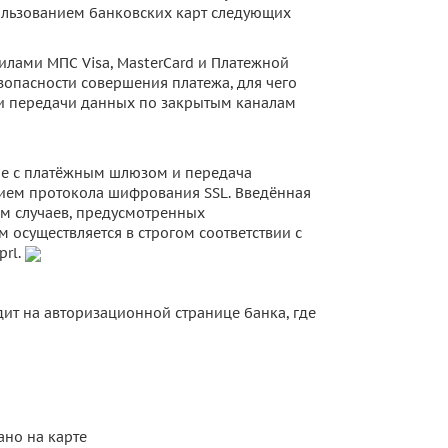
пользованием банковских карт следующих
вилами МПС Visa, MasterCard и Платежной
опасности совершения платежа, для чего
и передачи данных по закрытым каналам
ие с платёжным шлюзом и передача
ием протокола шифрования SSL. Введённая
м случаев, предусмотренных
 осуществляется в строгом соответствии с
prl.
дит на авторизационной странице банка, где
ано на карте