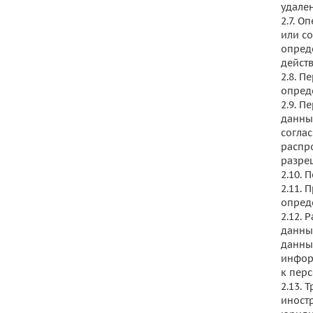
удале
2.7. 
или с
опред
дейст
2.8. 
опред
2.9. 
данны
согла
распр
разре
2.10. 
2.11.
опред
2.12.
данны
данны
инфор
к пер
2.13.
иност