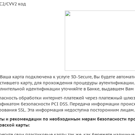
C2/CVV2 код
 Ваша карта подключена к услуге 3D-Secure, Вы будете автома
стившего карту, для прохождения процедуры аутентификации
лнительной идентификации уточняйте в Банке, выдавшем Вам 
пасность обработки интернет-платежей через платежный шлю
ификатом безопасности PCI DSS. Передача информации проис
ования SSL. Эта информация недоступна посторонним лицам.
ты и рекомендации по необходимым мерам безопасности про
овской карты:
регите свои пластиковые карты так же, как бережете наличные 