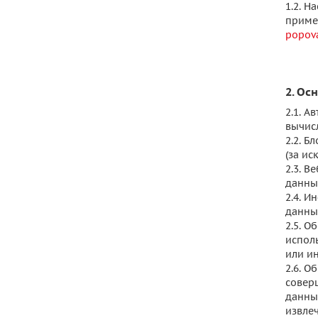
1.2. 
приме
popova
2. Ос
2.1. 
вычис
2.2. 
(за и
2.3. 
данны
2.4. 
данны
2.5. 
испол
или и
2.6. О
совер
данным
извлеч