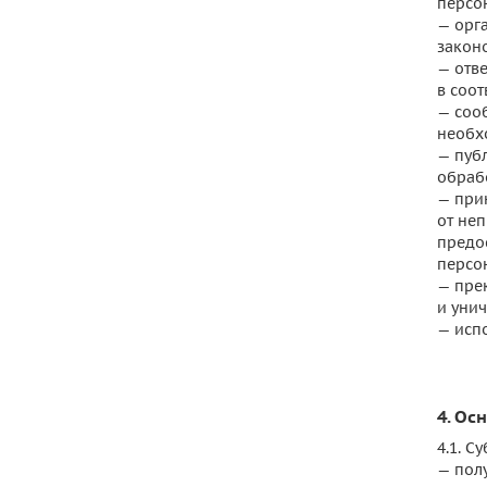
персо
— орг
закон
— отв
в соо
— соо
необх
— пуб
обраб
— при
от не
предо
персо
— прек
и уни
— исп
4. Ос
4.1. 
— пол