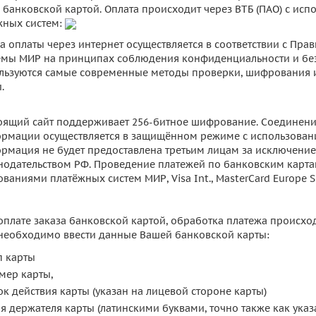
а банковской картой. Оплата происходит через ВТБ (ПАО) с ис
жных систем:
га оплаты через интернет осуществляется в соответствии с Пра
емы МИР на принципах соблюдения конфиденциальности и без
льзуются самые современные методы проверки, шифрования 
.
оящий сайт поддерживает 256-битное шифрование. Соединен
рмации осуществляется в защищённом режиме с использован
рмация не будет предоставлена третьим лицам за исключение
нодательством РФ. Проведение платежей по банковским картам
ованиями платёжных систем МИР, Visa Int., MasterCard Europe S
оплате заказа банковской картой, обработка платежа происхо
необходимо ввести данные Вашей банковской карты:
п карты
мер карты,
ок действия карты (указан на лицевой стороне карты)
я держателя карты (латинскими буквами, точно также как указ