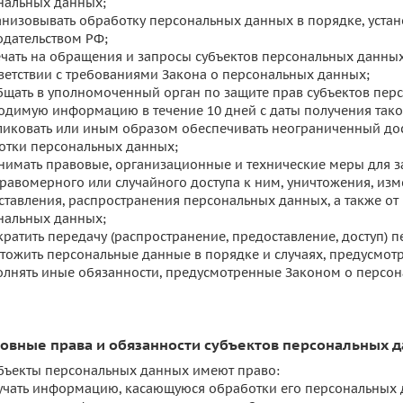
нальных данных;
анизовывать обработку персональных данных в порядке, уст
одательством РФ;
ечать на обращения и запросы субъектов персональных данных
тветствии с требованиями Закона о персональных данных;
бщать в уполномоченный орган по защите прав субъектов перс
одимую информацию в течение 10 дней с даты получения тако
ликовать или иным образом обеспечивать неограниченный дос
отки персональных данных;
нимать правовые, организационные и технические меры для 
правомерного или случайного доступа к ним, уничтожения, из
ставления, распространения персональных данных, а также о
нальных данных;
ратить передачу (распространение, предоставление, доступ) 
чтожить персональные данные в порядке и случаях, предусмо
олнять иные обязанности, предусмотренные Законом о персон
новные права и обязанности субъектов персональных 
Субъекты персональных данных имеют право:
учать информацию, касающуюся обработки его персональных д