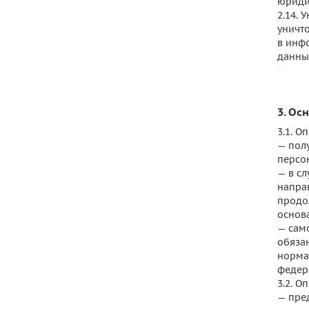
юриди
2.14.
уничт
в инф
данны
3. Ос
3.1. О
— пол
персо
— в с
напра
продо
основ
— сам
обяза
норма
федер
3.2. О
— пре