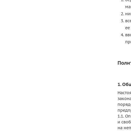
ма
ни
вс
ее
вв
пр
Поли
1. О
Насто
закона
поряд
предп
1.1. 
и сво
на не