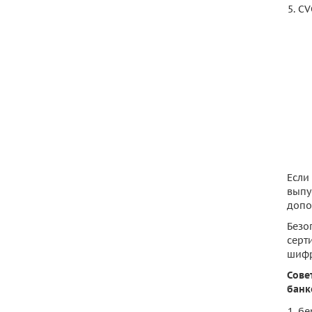
CV
Если
выпу
допо
Безо
серт
шифр
Сове
банк
бе